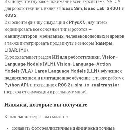
Вы получите глубокое понимание всей экосистемы NVIDIA
для робототехники, включая
Isaac Sim
,
Isaac Lab
,
GROOT
и
ROS 2
.
Вы освоите физику симуляции с
PhysX 5
, научитесь
моделировать все основные типы роботов —
манипуляторов, мобильных, человекоподобных и дронов
,
а также интегрировать продвинутые сенсоры (
камеры,
LiDAR, IMU
).
Курс охватывает раздел
ИИ для робототехники
:
Vision-
Language Models (VLM)
,
Vision-Language-Action
Models (VLA)
,
Large Language Models (LLM)
,
обучение с
подкреплением и имитационное обучение
, а также работу с
Python API
, интеграцию с
ROS 2
и
sim-to-real transfer
(переход от симуляции к реальному миру).
Навыки, которые вы получите
К окончанию курса вы сможете:
создавать
фотореалистичные и физически точные