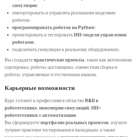
симуляции
;
импортировать и управлять реальными моделями
роботов;
программировать роботов на Python
;
проектировать и тестировать
ИИ-модели управления
роботами
;
подключать симуляции к реальному оборудованию.
Вы создадите
практические проекты
, такие как автономная
сортировка, роботы-доставщики, совместная сборка и
роботы, управляемые естественным языком.
Карьерные возможности
Курс готовит к профессиям в областях
R&D в
робототехнике
,
инженерии симуляций
,
ИИ-
робототехники
и
автоматизации
.
Вы сформируете
портфолио реальных проектов
, изучите
лучшие практики тестирования и валидации, а также
получите представление о
текущих тенденциях отрасли
и